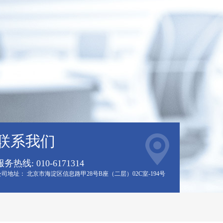
联系我们
服务热线: 010-6171314
公司地址： 北京市海淀区信息路甲28号B座（二层）02C室-194号