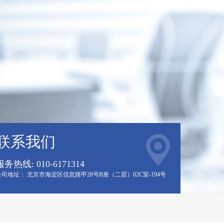
联系我们
服务热线: 010-6171314
公司地址： 北京市海淀区信息路甲28号B座（二层）02C室-194号