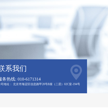
联系我们
服务热线: 010-6171314
公司地址： 北京市海淀区信息路甲28号B座（二层）02C室-194号